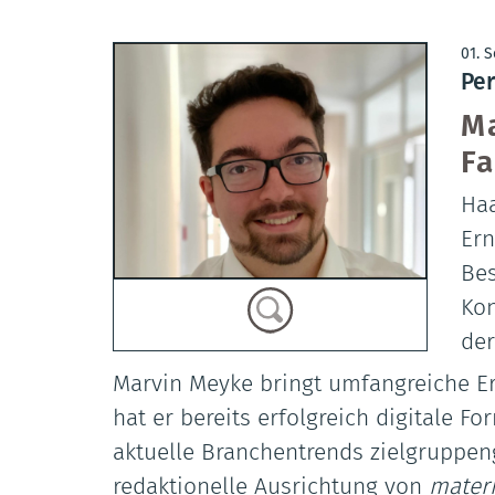
01. 
Per
Ma
Fa
Haa
Ern
Bes
Kon
der
Marvin Meyke bringt umfangreiche Er
hat er bereits erfolgreich digitale F
aktuelle Branchentrends zielgruppen
redaktionelle Ausrichtung von
materi