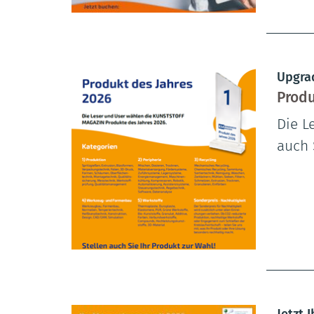
Upgra
Produ
Die L
auch 
Jetzt 