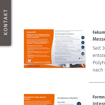
KONTAKT
Fakum
Mess
Seit 
entst
PolyF
nach 
Formn
Inter