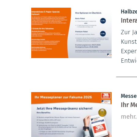
Halbze
Inter
Zur J
Kunst
Exper
Entwi
Messe
Ihr M
mehr