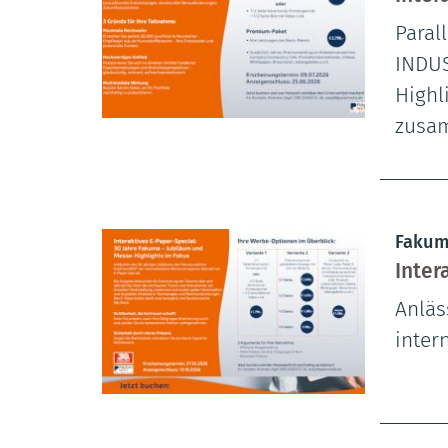
Paral
INDUS
Highl
zusa
Fakum
Inter
Anläs
inter